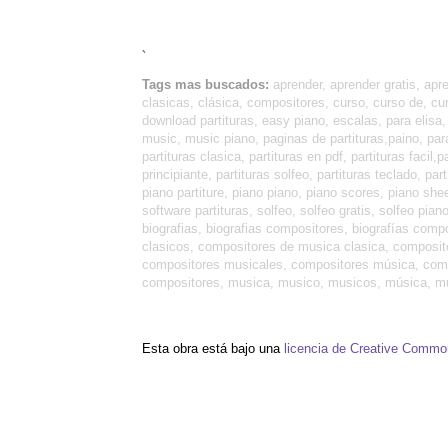
`
Tags mas buscados:
aprender, aprender gratis, apr
clasicas, clásica, compositores, curso, curso de, cur
download partituras, easy piano, escalas, para elisa, 
music, music piano, paginas de partituras,paino, para 
partituras clasica, partituras en pdf, partituras facil,
principiante, partituras solfeo, partituras teclado, pa
piano partiture, piano piano, piano scores, piano she
software partituras, solfeo, solfeo gratis, solfeo pi
biografias, biografias compositores, biografías com
clasicos, compositores de musica clasica, composit
compositores musicales, compositores música, compos
compositores, musica, musico, musicos, música, músi
Esta obra está bajo una
licencia de Creative Comm