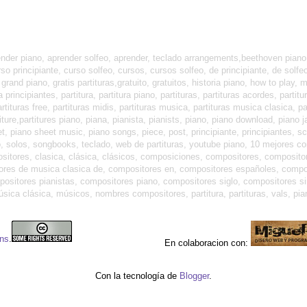
ender piano, aprender solfeo, aprender, teclado arrangements,beethoven piano,
so principiante, curso solfeo, cursos, cursos solfeo, de principiante, de solfe
grand piano, gratis partituras,gratuito, gratuitos, historia piano, how to play
principiantes, partitura, partitura piano, partituras, partituras acordes, partit
partituras free, partituras midis, partituras musica, partituras musica clasica, pa
rtiture,partitures piano, piana, pianista, pianists, piano, piano download, pian
et, piano sheet music, piano songs, piece, post, principiante, principiantes,
ano, solos, songbooks, teclado, web de partituras, youtube piano, 10 mejores c
positores, clasica, clásica, clásicos, composiciones, compositores, composit
ores de musica clasica de, compositores en, compositores españoles, compo
itores pianistas, compositores piano, compositores siglo, compositores sinf
ca clásica, músicos, nombres compositores, partitura, partituras, vals, pia
ons
.
En colaboracion con:
Con la tecnología de
Blogger
.