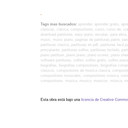
`
Tags mas buscados:
aprender, aprender gratis, apr
clasicas, clásica, compositores, curso, curso de, cur
download partituras, easy piano, escalas, para elisa, 
music, music piano, paginas de partituras,paino, para 
partituras clasica, partituras en pdf, partituras facil,
principiante, partituras solfeo, partituras teclado, pa
piano partiture, piano piano, piano scores, piano she
software partituras, solfeo, solfeo gratis, solfeo pi
biografias, biografias compositores, biografías com
clasicos, compositores de musica clasica, composit
compositores musicales, compositores música, compos
compositores, musica, musico, musicos, música, músi
Esta obra está bajo una
licencia de Creative Comm