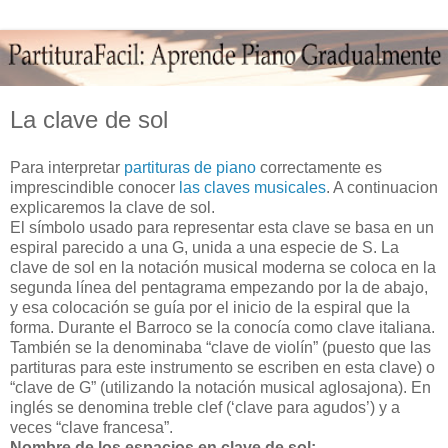
La clave de sol
Para interpretar
partituras de piano
correctamente es
imprescindible conocer
las claves musicales
. A continuacion
explicaremos la clave de sol.
El símbolo usado para representar esta clave se basa en un
espiral parecido a una G, unida a una especie de S. La
clave de sol en la notación musical moderna se coloca en la
segunda línea del pentagrama empezando por la de abajo,
y esa colocación se guía por el inicio de la espiral que la
forma. Durante el Barroco se la conocía como clave italiana.
También se la denominaba “clave de violín” (puesto que las
partituras para este instrumento se escriben en esta clave) o
“clave de G” (utilizando la notación musical aglosajona). En
inglés se denomina treble clef (‘clave para agudos’) y a
veces “clave francesa”.
Nombre de los espacios en clave de sol: